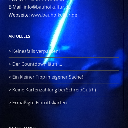
E-Mail:
info@bauhofkultur.de
Webseite:
www.bauhofkultur.de
AKTUELLES
>
Keinesfalls verpassen!
>
Der Countdown läuft….
>
Ein kleiner Tipp in eigener Sache!
>
Keine Kartenzahlung bei SchreibGut(h)
>
Ermäßigte Eintrittskarten