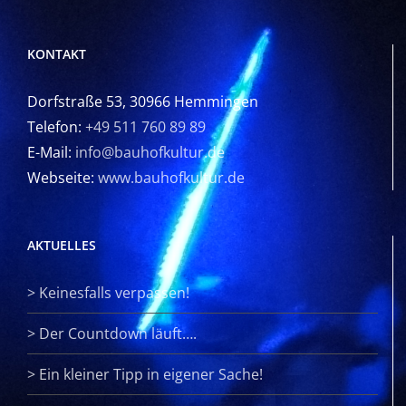
KONTAKT
Dorfstraße 53, 30966 Hemmingen
Telefon:
+49 511 760 89 89
E-Mail:
info@bauhofkultur.de
Webseite:
www.bauhofkultur.de
AKTUELLES
>
Keinesfalls verpassen!
>
Der Countdown läuft….
>
Ein kleiner Tipp in eigener Sache!