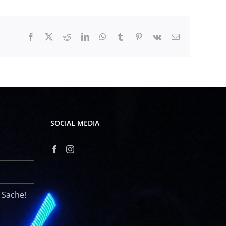
Facebook
X
Reddit
LinkedIn
WhatsApp
Tumblr
Pinterest
Vk
E-
Mail
SOCIAL MEDIA
r Sache!