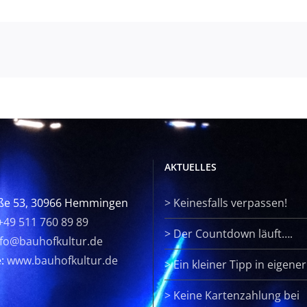
AKTUELLES
ße 53, 30966 Hemmingen
>
Keinesfalls verpassen!
+49 511 760 89 89
>
Der Countdown läuft….
nfo@bauhofkultur.de
e:
www.bauhofkultur.de
>
Ein kleiner Tipp in eigene
>
Keine Kartenzahlung bei