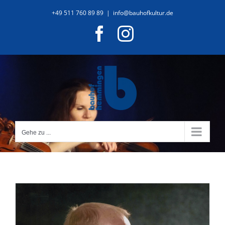
Zum
+49 511 760 89 89
|
info@bauhofkultur.de
Inhalt
Facebook
Instagram
springen
Gehe zu ...