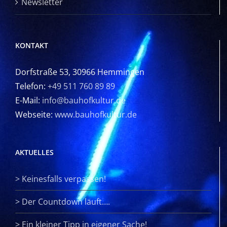
Newsletter
KONTAKT
Dorfstraße 53, 30966 Hemmingen
Telefon:
+49 511 760 89 89
E-Mail:
info@bauhofkultur.de
Webseite:
www.bauhofkultur.de
AKTUELLES
>
Keinesfalls verpassen!
>
Der Countdown läuft….
>
Ein kleiner Tipp in eigener Sache!