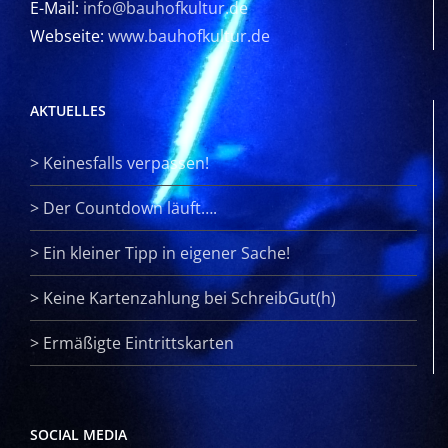
E-Mail:
info@bauhofkultur.de
Webseite:
www.bauhofkultur.de
AKTUELLES
>
Keinesfalls verpassen!
>
Der Countdown läuft….
>
Ein kleiner Tipp in eigener Sache!
>
Keine Kartenzahlung bei SchreibGut(h)
>
Ermäßigte Eintrittskarten
SOCIAL MEDIA