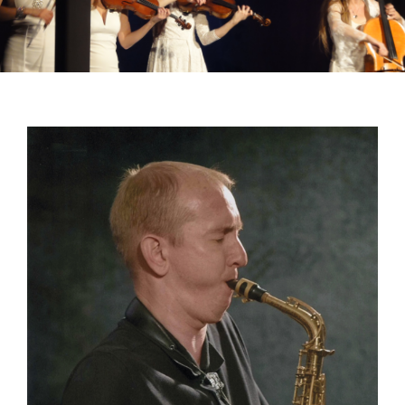
Ein kleiner Tipp in
Der Countdown
eigener Sache!
läuft….