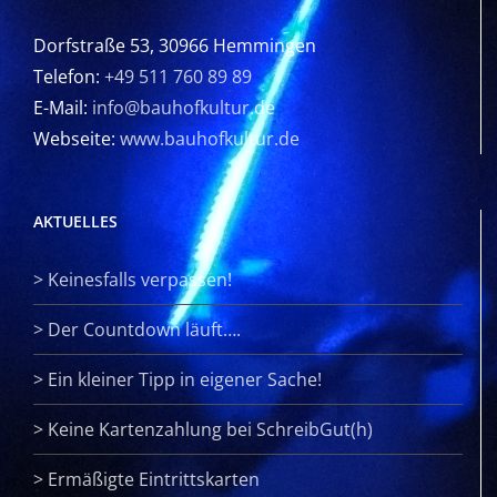
Dorfstraße 53, 30966 Hemmingen
Telefon:
+49 511 760 89 89
E-Mail:
info@bauhofkultur.de
Webseite:
www.bauhofkultur.de
AKTUELLES
>
Keinesfalls verpassen!
>
Der Countdown läuft….
>
Ein kleiner Tipp in eigener Sache!
>
Keine Kartenzahlung bei SchreibGut(h)
>
Ermäßigte Eintrittskarten