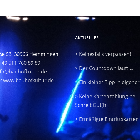
AKTUELLES
ße 53, 30966 Hemmingen
>
Keinesfalls verpassen!
+49 511 760 89 89
>
Der Countdown läuft….
nfo@bauhofkultur.de
e:
www.bauhofkultur.de
>
Ein kleiner Tipp in eigene
>
Keine Kartenzahlung bei
SchreibGut(h)
>
Ermäßigte Eintrittskarten