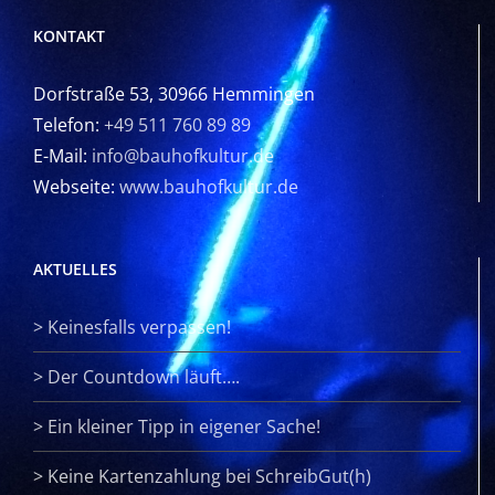
KONTAKT
Dorfstraße 53, 30966 Hemmingen
Telefon:
+49 511 760 89 89
E-Mail:
info@bauhofkultur.de
Webseite:
www.bauhofkultur.de
AKTUELLES
>
Keinesfalls verpassen!
>
Der Countdown läuft….
>
Ein kleiner Tipp in eigener Sache!
>
Keine Kartenzahlung bei SchreibGut(h)