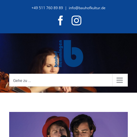
Zum
+49 511 760 89 89
|
info@bauhofkultur.de
Inhalt
Facebook
Instagram
springen
Gehe zu ...