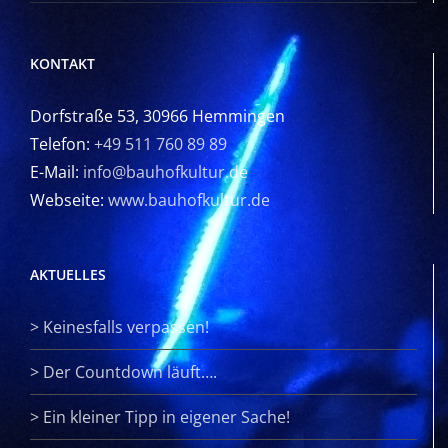
KONTAKT
Dorfstraße 53, 30966 Hemmingen
Telefon:
+49 511 760 89 89
E-Mail:
info@bauhofkultur.de
Webseite:
www.bauhofkultur.de
AKTUELLES
>
Keinesfalls verpassen!
>
Der Countdown läuft….
>
Ein kleiner Tipp in eigener Sache!