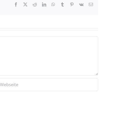
Facebook
X
Reddit
LinkedIn
WhatsApp
Tumblr
Pinterest
Vk
E-
Mail