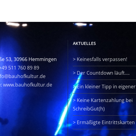
AKTUELLES
ße 53, 30966 Hemmingen
>
Keinesfalls verpassen!
+49 511 760 89 89
>
Der Countdown läuft….
nfo@bauhofkultur.de
e:
www.bauhofkultur.de
>
Ein kleiner Tipp in eigene
>
Keine Kartenzahlung bei
SchreibGut(h)
>
Ermäßigte Eintrittskarten