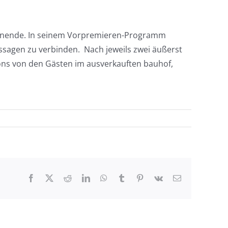
chenende. In seinem Vorpremieren-Programm
sagen zu verbinden. Nach jeweils zwei äußerst
ons von den Gästen im ausverkauften bauhof,
Facebook
X
Reddit
LinkedIn
WhatsApp
Tumblr
Pinterest
Vk
E-
Mail