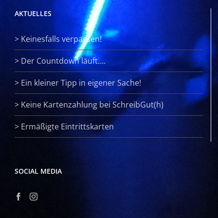
AKTUELLES
>
Keinesfalls verpassen!
>
Der Countdown läuft….
>
Ein kleiner Tipp in eigener Sache!
>
Keine Kartenzahlung bei SchreibGut(h)
>
Ermäßigte Eintrittskarten
SOCIAL MEDIA