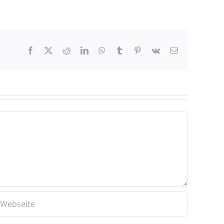
Facebook
X
Reddit
LinkedIn
WhatsApp
Tumblr
Pinterest
Vk
E-
Mail