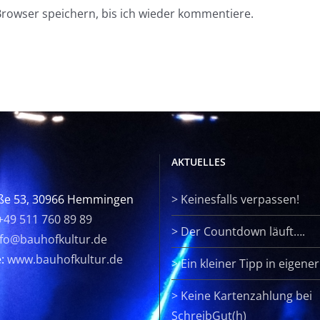
rowser speichern, bis ich wieder kommentiere.
AKTUELLES
ße 53, 30966 Hemmingen
>
Keinesfalls verpassen!
+49 511 760 89 89
>
Der Countdown läuft….
nfo@bauhofkultur.de
e:
www.bauhofkultur.de
>
Ein kleiner Tipp in eigene
>
Keine Kartenzahlung bei
SchreibGut(h)