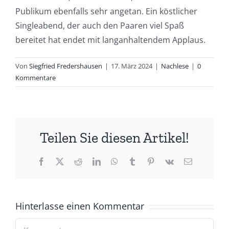
Publikum ebenfalls sehr angetan. Ein köstlicher
Singleabend, der auch den Paaren viel Spaß
bereitet hat endet mit langanhaltendem Applaus.
Von
Siegfried Fredershausen
|
17. März 2024
|
Nachlese
|
0
Kommentare
Teilen Sie diesen Artikel!
Facebook
X
Reddit
LinkedIn
WhatsApp
Tumblr
Pinterest
Vk
E-
Mail
Hinterlasse einen Kommentar
Kommentar