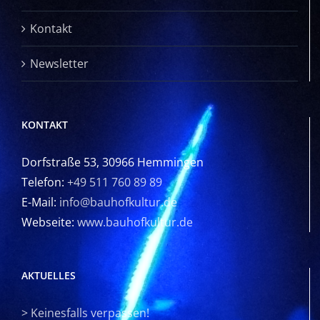
Kontakt
Newsletter
KONTAKT
Dorfstraße 53, 30966 Hemmingen
Telefon:
+49 511 760 89 89
E-Mail:
info@bauhofkultur.de
Webseite:
www.bauhofkultur.de
AKTUELLES
>
Keinesfalls verpassen!