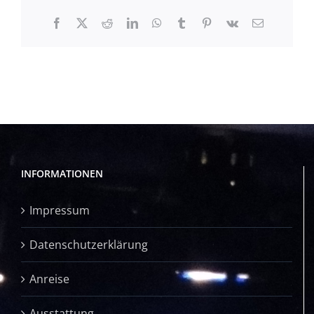
Facebook
X
Reddit
LinkedIn
WhatsApp
Tumblr
Pinterest
Vk
E-
Mail
INFORMATIONEN
Impressum
Datenschutzerklärung
Anreise
Ausstattung