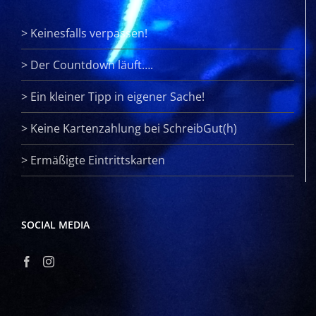
>
Keinesfalls verpassen!
>
Der Countdown läuft….
>
Ein kleiner Tipp in eigener Sache!
>
Keine Kartenzahlung bei SchreibGut(h)
>
Ermäßigte Eintrittskarten
SOCIAL MEDIA