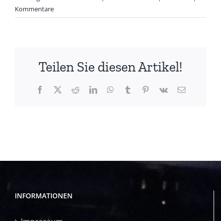
Kommentare
Teilen Sie diesen Artikel!
Facebook
X
Reddit
LinkedIn
WhatsApp
Tumblr
Pinterest
Vk
E-
Mail
INFORMATIONEN