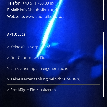
Telefon:
+49 511 760 89 89
E-Mail:
info@bauhofkultur.de
Webseite:
www.bauhofkultur.de
AKTUELLES
>
Keinesfalls verpassen!
>
Der Countdown läuft….
>
Ein kleiner Tipp in eigener Sache!
>
Keine Kartenzahlung bei SchreibGut(h)
>
Ermäßigte Eintrittskarten