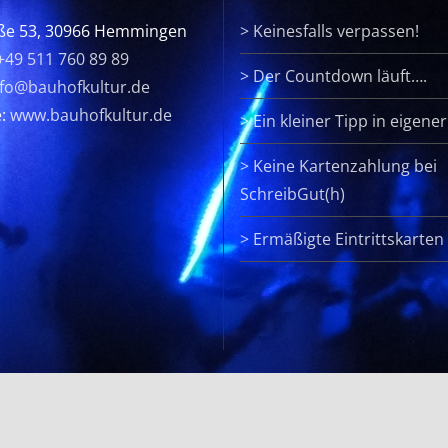
ße 53, 30966 Hemmingen
>
Keinesfalls verpassen!
+49 511 760 89 89
>
Der Countdown läuft….
nfo@bauhofkultur.de
e:
www.bauhofkultur.de
>
Ein kleiner Tipp in eigene
>
Keine Kartenzahlung bei
SchreibGut(h)
>
Ermäßigte Eintrittskarten