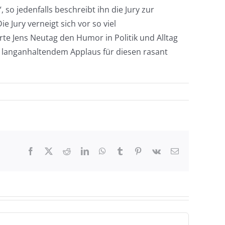
 so jedenfalls beschreibt ihn die Jury zur
Jury verneigt sich vor so viel
e Jens Neutag den Humor in Politik und Alltag
t langanhaltendem Applaus für diesen rasant
Facebook
X
Reddit
LinkedIn
WhatsApp
Tumblr
Pinterest
Vk
E-
Mail