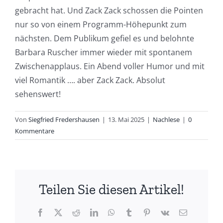
gebracht hat. Und Zack Zack schossen die Pointen
nur so von einem Programm-Höhepunkt zum
nächsten. Dem Publikum gefiel es und belohnte
Barbara Ruscher immer wieder mit spontanem
Zwischenapplaus. Ein Abend voller Humor und mit
viel Romantik …. aber Zack Zack. Absolut
sehenswert!
Von
Siegfried Fredershausen
|
13. Mai 2025
|
Nachlese
|
0
Kommentare
Teilen Sie diesen Artikel!
Facebook
X
Reddit
LinkedIn
WhatsApp
Tumblr
Pinterest
Vk
E-
Mail