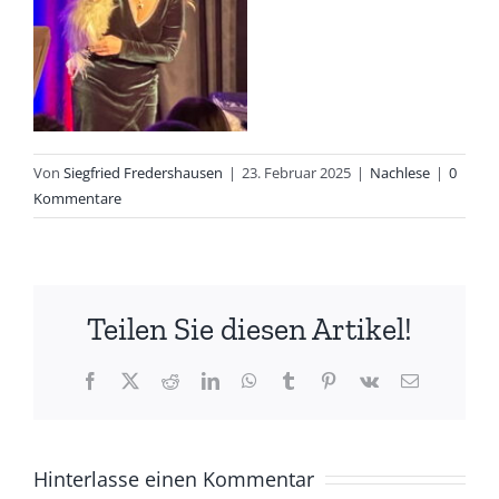
Von
Siegfried Fredershausen
|
23. Februar 2025
|
Nachlese
|
0
Kommentare
Teilen Sie diesen Artikel!
Facebook
X
Reddit
LinkedIn
WhatsApp
Tumblr
Pinterest
Vk
E-
Mail
Hinterlasse einen Kommentar