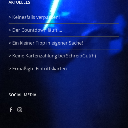
AKTUELLES
>
Keinesfalls verpassen!
>
Der Countdown läuft….
>
Ein kleiner Tipp in eigener Sache!
>
Keine Kartenzahlung bei SchreibGut(h)
>
Ermäßigte Eintrittskarten
SOCIAL MEDIA