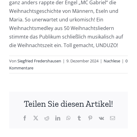
ganz anders rappte der Engel „MC Gabriel“ die
Weihnachtsgeschichte von Männern, Eseln und
Maria. So unerwartet und urkomisch! Ein
Weihnachtsmedley aus 50 Weihnachtsliedern
stimmte das Publikum schließlich musikalisch auf
die Weihnachtszeit ein. Toll gemacht, UNDUZO!
Von
Siegfried Fredershausen
|
9. Dezember 2024
|
Nachlese
|
0
Kommentare
Teilen Sie diesen Artikel!
Facebook
X
Reddit
LinkedIn
WhatsApp
Tumblr
Pinterest
Vk
E-
Mail