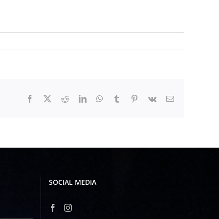
Facebook
X
Reddit
LinkedIn
WhatsApp
Tumblr
Pinterest
Vk
E-
Mail
SOCIAL MEDIA