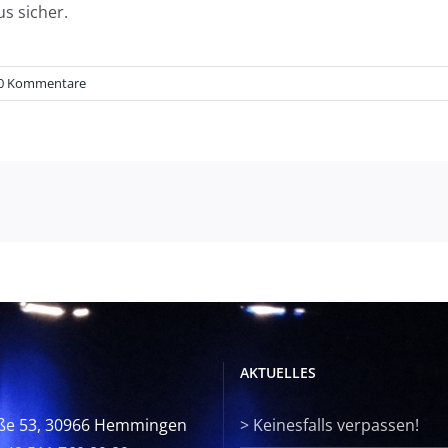
s sicher.
0 Kommentare
AKTUELLES
ße 53, 30966 Hemmingen
>
Keinesfalls verpassen!