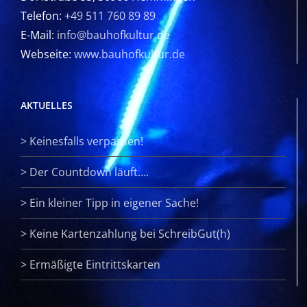
Telefon:
+49 511 760 89 89
E-Mail:
info@bauhofkultur.de
Webseite:
www.bauhofkultur.de
AKTUELLES
>
Keinesfalls verpassen!
>
Der Countdown läuft….
>
Ein kleiner Tipp in eigener Sache!
>
Keine Kartenzahlung bei SchreibGut(h)
>
Ermäßigte Eintrittskarten