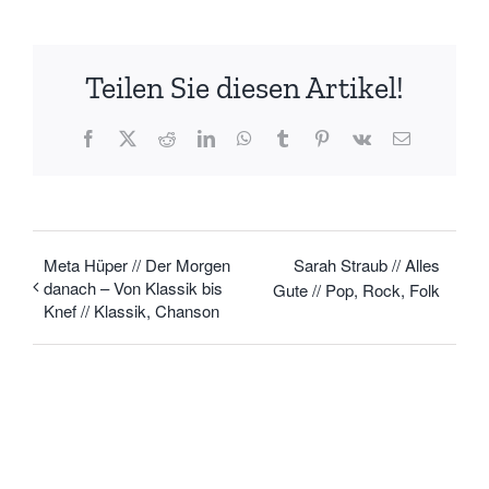
Teilen Sie diesen Artikel!
Facebook
X
Reddit
LinkedIn
WhatsApp
Tumblr
Pinterest
Vk
E-
Mail
Meta Hüper // Der Morgen
Sarah Straub // Alles
danach – Von Klassik bis
Gute // Pop, Rock, Folk
Knef // Klassik, Chanson