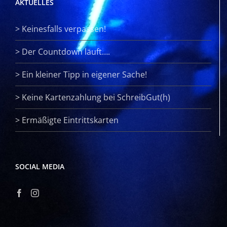
AKTUELLES
>
Keinesfalls verpassen!
>
Der Countdown läuft….
>
Ein kleiner Tipp in eigener Sache!
>
Keine Kartenzahlung bei SchreibGut(h)
>
Ermäßigte Eintrittskarten
SOCIAL MEDIA