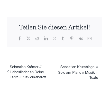
Teilen Sie diesen Artikel!
Facebook
X
Reddit
LinkedIn
WhatsApp
Tumblr
Pinterest
Vk
E-
Mail
Sebastian Krämer //
Sebastian Krumbiegel //
Liebeslieder an Deine
Solo am Piano // Musik +
Tante // Klavierkabarett
Texte