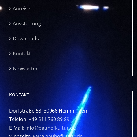
Anreise
Ausstattung
Downloads
Kontakt
Newsletter
KONTAKT
Dorfstraße 53, 30966 Hemmingen
Telefon:
+49 511 760 89 89
E-Mail:
info@bauhofkultur.de
Webseite:
www.bauhofkultur.de