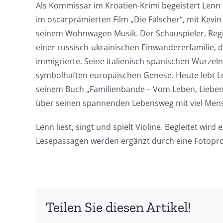
Als Kommissar im Kroatien-Krimi begeistert Lenn K
im oscarprämierten Film „Die Fälscher“, mit Kev
seinem Wohnwagen Musik. Der Schauspieler, Regi
einer russisch-ukrainischen Einwandererfamilie, d
immigrierte. Seine italienisch-spanischen Wurze
symbolhaften europäischen Genese. Heute lebt Len
seinem Buch „Familienbande – Vom Leben, Lieben u
über seinen spannenden Lebensweg mit viel Mensc
Lenn liest, singt und spielt Violine. Begleitet wird
Lesepassagen werden ergänzt durch eine Fotopro
Teilen Sie diesen Artikel!