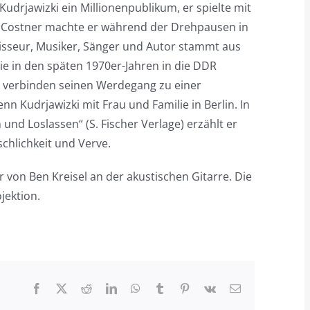
udrjawizki ein Millionen­publikum, er spielte mit
in Costner machte er während der Drehpausen in
sseur, Musiker, Sänger und Autor stammt aus
ie in den späten 1970er-Jahren in die DDR
ln verbinden seinen Werdegang zu einer
n Kudrjawizki mit Frau und Familie in Berlin. In
nd Loslassen“ (S. Fischer Verlage) erzählt er
hlichkeit und Verve.
 er von Ben Kreisel an der akustischen Gitarre. Die
jektion.
Facebook
X
Reddit
LinkedIn
WhatsApp
Tumblr
Pinterest
Vk
E-
Mail