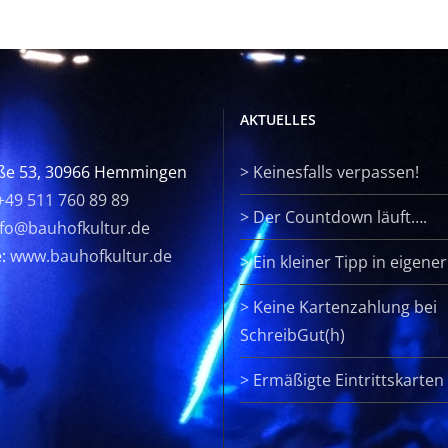
AKTUELLES
ße 53, 30966 Hemmingen
>
Keinesfalls verpassen!
+49 511 760 89 89
>
Der Countdown läuft….
nfo@bauhofkultur.de
e:
www.bauhofkultur.de
>
Ein kleiner Tipp in eigene
>
Keine Kartenzahlung bei
SchreibGut(h)
>
Ermäßigte Eintrittskarten