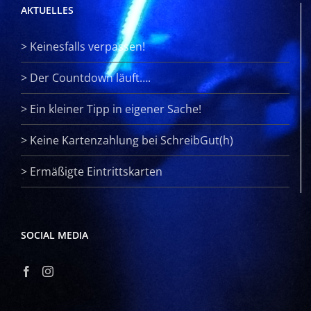
AKTUELLES
>
Keinesfalls verpassen!
>
Der Countdown läuft….
>
Ein kleiner Tipp in eigener Sache!
>
Keine Kartenzahlung bei SchreibGut(h)
>
Ermäßigte Eintrittskarten
SOCIAL MEDIA