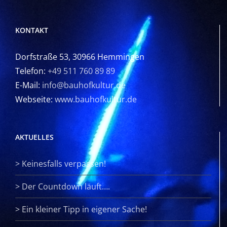
KONTAKT
Dorfstraße 53, 30966 Hemmingen
Telefon:
+49 511 760 89 89
E-Mail:
info@bauhofkultur.de
Webseite:
www.bauhofkultur.de
AKTUELLES
>
Keinesfalls verpassen!
>
Der Countdown läuft….
>
Ein kleiner Tipp in eigener Sache!