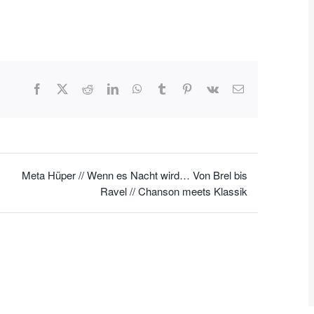
Facebook
X
Reddit
LinkedIn
WhatsApp
Tumblr
Pinterest
Vk
E-
Mail
Meta Hüper // Wenn es Nacht wird… Von Brel bis
Ravel // Chanson meets Klassik