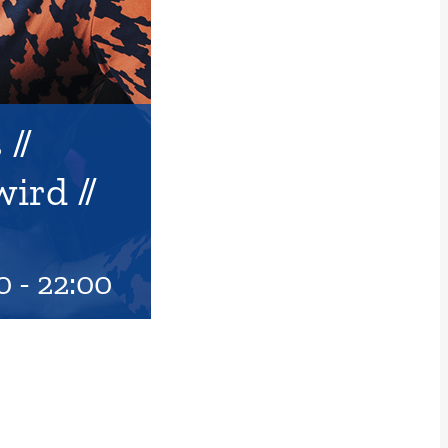
//
wird //
0
-
22:00