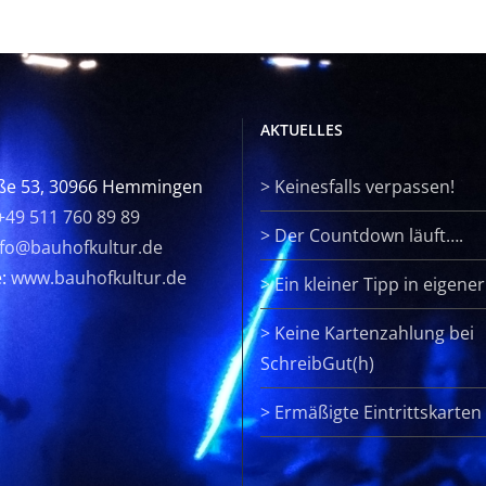
AKTUELLES
ße 53, 30966 Hemmingen
>
Keinesfalls verpassen!
+49 511 760 89 89
>
Der Countdown läuft….
nfo@bauhofkultur.de
e:
www.bauhofkultur.de
>
Ein kleiner Tipp in eigene
>
Keine Kartenzahlung bei
SchreibGut(h)
>
Ermäßigte Eintrittskarten