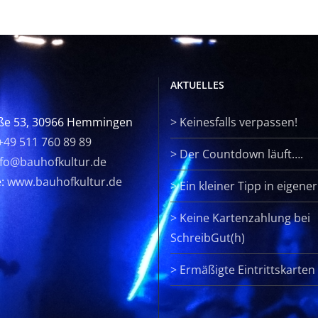
AKTUELLES
ße 53, 30966 Hemmingen
>
Keinesfalls verpassen!
+49 511 760 89 89
>
Der Countdown läuft….
nfo@bauhofkultur.de
e:
www.bauhofkultur.de
>
Ein kleiner Tipp in eigene
>
Keine Kartenzahlung bei
SchreibGut(h)
>
Ermäßigte Eintrittskarten