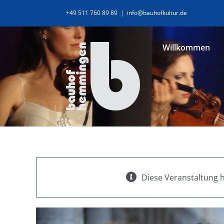
Zum
+49 511 760 89 89
|
info@bauhofkultur.de
Inhalt
springen
Willkommen
Diese Veranstaltung h