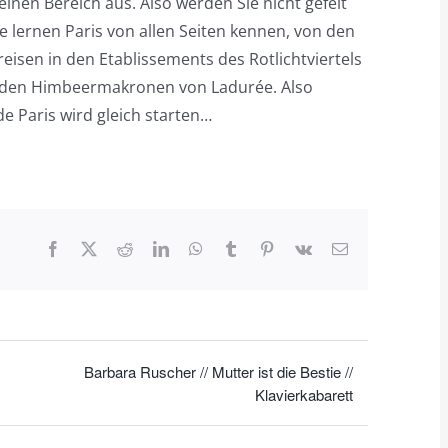
nen Bereich aus. Also werden Sie nicht gefeit
 lernen Paris von allen Seiten kennen, von den
eisen in den Etablissements des Rotlichtviertels
e den Himbeermakronen von Ladurée. Also
e Paris wird gleich starten…
Facebook
X
Reddit
LinkedIn
WhatsApp
Tumblr
Pinterest
Vk
E-
Mail
Barbara Ruscher // Mutter ist die Bestie //
Klavierkabarett