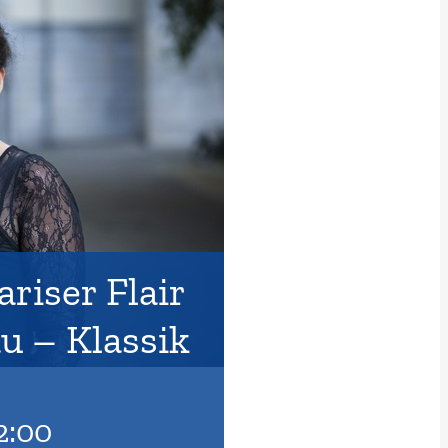
ariser Flair
u – Klassik
2:00