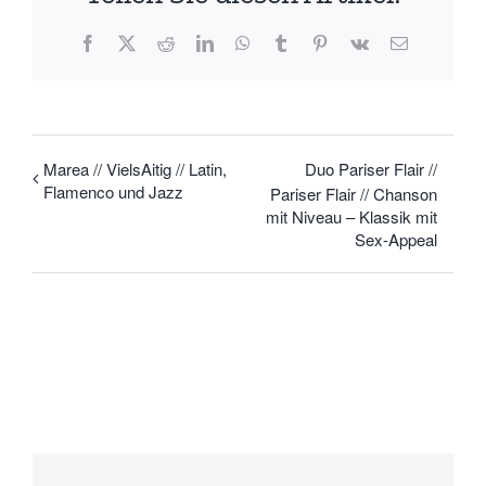
Facebook
X
Reddit
LinkedIn
WhatsApp
Tumblr
Pinterest
Vk
E-
Mail
Marea // VielsAitig // Latin,
Duo Pariser Flair //
Flamenco und Jazz
Pariser Flair // Chanson
mit Niveau – Klassik mit
Sex-Appeal