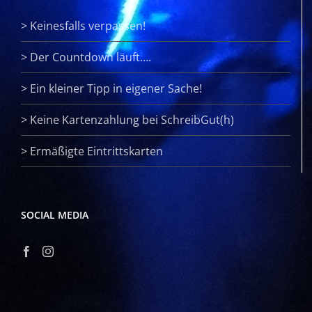
>
Keinesfalls verpassen!
>
Der Countdown läuft….
>
Ein kleiner Tipp in eigener Sache!
>
Keine Kartenzahlung bei SchreibGut(h)
>
Ermäßigte Eintrittskarten
SOCIAL MEDIA