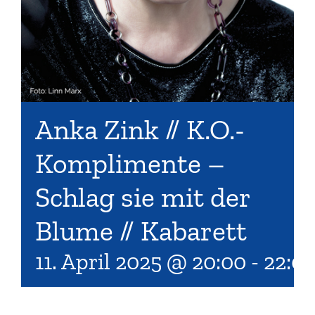
Anka Zink // K.O.-
Komplimente –
Schlag sie mit der
Blume // Kabarett
11. April 2025 @ 20:00
-
22:0