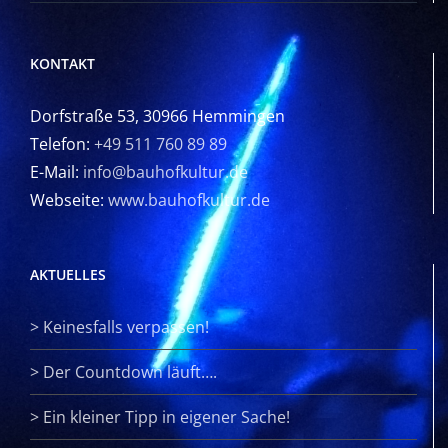
KONTAKT
Dorfstraße 53, 30966 Hemmingen
Telefon:
+49 511 760 89 89
E-Mail:
info@bauhofkultur.de
Webseite:
www.bauhofkultur.de
AKTUELLES
>
Keinesfalls verpassen!
>
Der Countdown läuft….
>
Ein kleiner Tipp in eigener Sache!