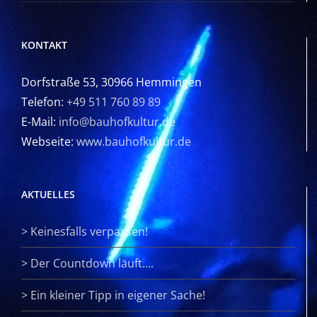
KONTAKT
Dorfstraße 53, 30966 Hemmingen
Telefon:
+49 511 760 89 89
E-Mail:
info@bauhofkultur.de
Webseite:
www.bauhofkultur.de
AKTUELLES
>
Keinesfalls verpassen!
>
Der Countdown läuft….
>
Ein kleiner Tipp in eigener Sache!