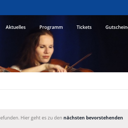
Aktuelles
Programm
Tickets
Gutschein
n
gefunden. Hier geht es zu den
nächsten bevorstehenden
Hinweis