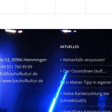
AKTUELLES
ße 53, 30966 Hemmingen
>
Keinesfalls verpassen!
+49 511 760 89 89
>
Der Countdown läuft….
nfo@bauhofkultur.de
e:
www.bauhofkultur.de
>
Ein kleiner Tipp in eigene
>
Keine Kartenzahlung bei
SchreibGut(h)
>
Ermäßigte Eintrittskarten