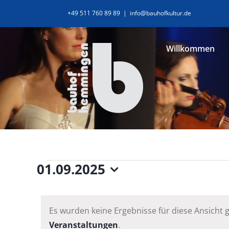
Zum
+49 511 760 89 89
|
info@bauhofkultur.de
Inhalt
springen
Willkommen
Veranstaltunge
01.09.2025
Datum
wählen.
Es wurden keine Ergebnisse für diese Ansicht 
Veranstaltungen
.