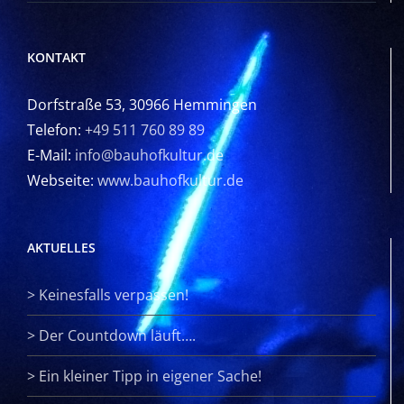
KONTAKT
Dorfstraße 53, 30966 Hemmingen
Telefon:
+49 511 760 89 89
E-Mail:
info@bauhofkultur.de
Webseite:
www.bauhofkultur.de
AKTUELLES
>
Keinesfalls verpassen!
>
Der Countdown läuft….
>
Ein kleiner Tipp in eigener Sache!