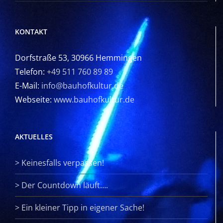
KONTAKT
Dorfstraße 53, 30966 Hemmingen
Telefon:
+49 511 760 89 89
E-Mail:
info@bauhofkultur.de
Webseite:
www.bauhofkultur.de
AKTUELLES
>
Keinesfalls verpassen!
>
Der Countdown läuft….
>
Ein kleiner Tipp in eigener Sache!