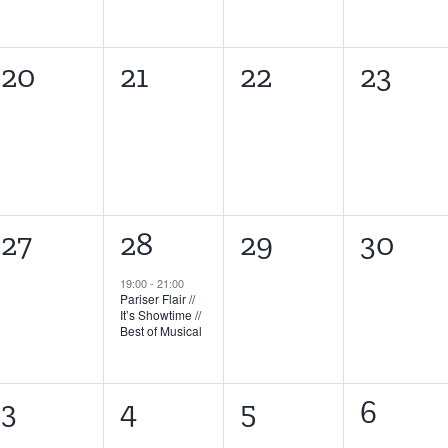
0
0
0
0
20
21
22
23
ltungen,
Veranstaltungen,
Veranstaltungen,
Veranstaltunge
Verans
0
1
0
0
27
28
29
30
ltungen,
Veranstaltungen,
Veranstaltung,
Veranstaltunge
Verans
19:00
-
21:00
Pariser Flair //
It’s Showtime //
Best of Musical
0
0
0
0
3
4
5
6