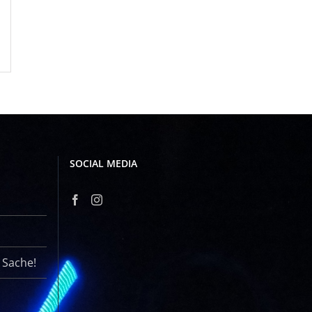
n,
taltungen,
SOCIAL MEDIA
r Sache!