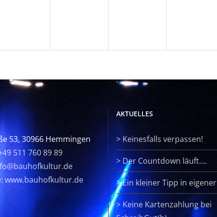
ltungen,
Veranstaltungen,
Veranstaltungen,
Veranstaltunge
Verans
AKTUELLES
ße 53, 30966 Hemmingen
>
Keinesfalls verpassen!
+49 511 760 89 89
>
Der Countdown läuft….
nfo@bauhofkultur.de
e:
www.bauhofkultur.de
>
Ein kleiner Tipp in eigene
>
Keine Kartenzahlung bei