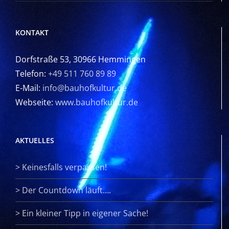
KONTAKT
Dorfstraße 53, 30966 Hemmingen
Telefon:
+49 511 760 89 89
E-Mail:
info@bauhofkultur.de
Webseite:
www.bauhofkultur.de
AKTUELLES
>
Keinesfalls verpassen!
>
Der Countdown läuft….
>
Ein kleiner Tipp in eigener Sache!