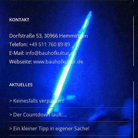
KONTAKT
Dorfstraße 53, 30966 Hemmingen
Telefon:
+49 511 760 89 89
E-Mail:
info@bauhofkultur.de
Webseite:
www.bauhofkultur.de
AKTUELLES
>
Keinesfalls verpassen!
>
Der Countdown läuft….
>
Ein kleiner Tipp in eigener Sache!