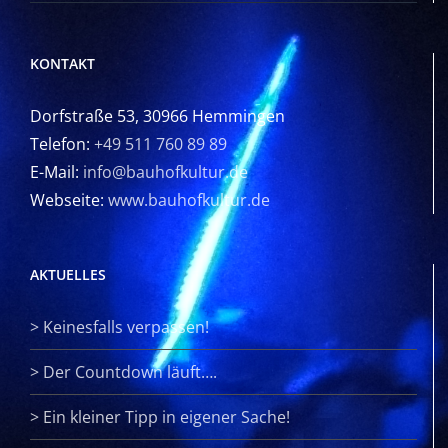
KONTAKT
Dorfstraße 53, 30966 Hemmingen
Telefon:
+49 511 760 89 89
E-Mail:
info@bauhofkultur.de
Webseite:
www.bauhofkultur.de
AKTUELLES
>
Keinesfalls verpassen!
>
Der Countdown läuft….
>
Ein kleiner Tipp in eigener Sache!