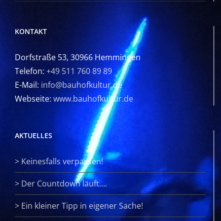
KONTAKT
Dorfstraße 53, 30966 Hemmingen
Telefon:
+49 511 760 89 89
E-Mail:
info@bauhofkultur.de
Webseite:
www.bauhofkultur.de
AKTUELLES
>
Keinesfalls verpassen!
>
Der Countdown läuft….
>
Ein kleiner Tipp in eigener Sache!