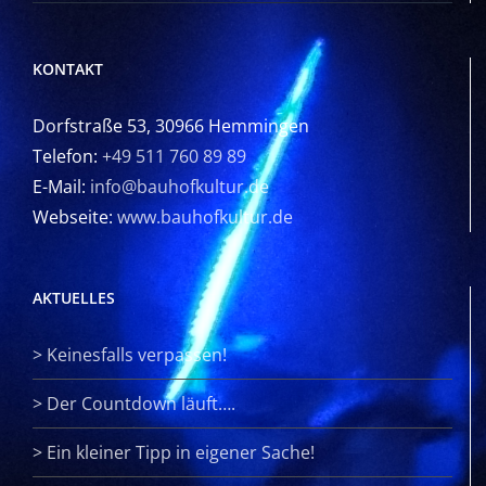
KONTAKT
Dorfstraße 53, 30966 Hemmingen
Telefon:
+49 511 760 89 89
E-Mail:
info@bauhofkultur.de
Webseite:
www.bauhofkultur.de
AKTUELLES
>
Keinesfalls verpassen!
>
Der Countdown läuft….
>
Ein kleiner Tipp in eigener Sache!