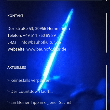
KONTAKT
Dorfstraße 53, 30966 Hemmingen
Telefon:
+49 511 760 89 89
E-Mail:
info@bauhofkultur.de
Webseite:
www.bauhofkultur.de
AKTUELLES
>
Keinesfalls verpassen!
>
Der Countdown läuft….
>
Ein kleiner Tipp in eigener Sache!