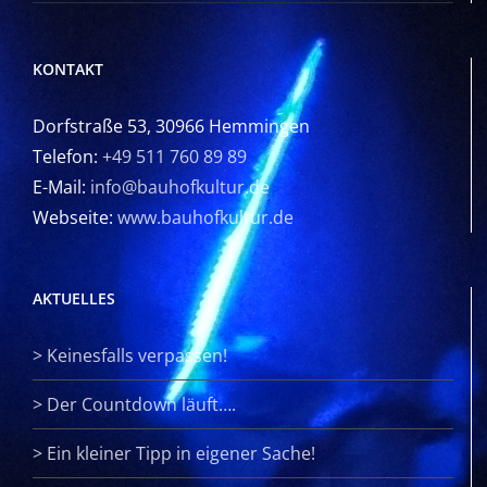
KONTAKT
Dorfstraße 53, 30966 Hemmingen
Telefon:
+49 511 760 89 89
E-Mail:
info@bauhofkultur.de
Webseite:
www.bauhofkultur.de
AKTUELLES
>
Keinesfalls verpassen!
>
Der Countdown läuft….
>
Ein kleiner Tipp in eigener Sache!