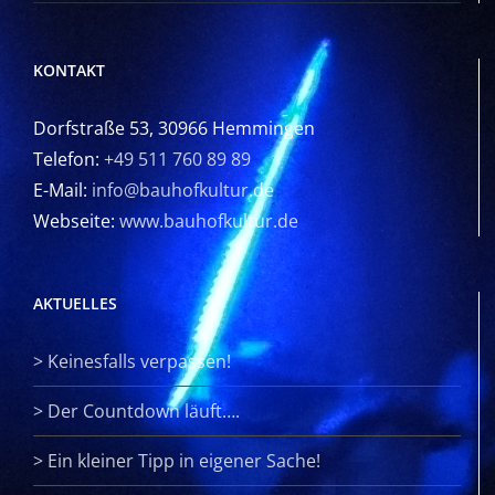
KONTAKT
Dorfstraße 53, 30966 Hemmingen
Telefon:
+49 511 760 89 89
E-Mail:
info@bauhofkultur.de
Webseite:
www.bauhofkultur.de
AKTUELLES
>
Keinesfalls verpassen!
>
Der Countdown läuft….
>
Ein kleiner Tipp in eigener Sache!