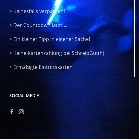
>
Keinesfalls verpassen!
>
Der Countdown läuft….
>
Ein kleiner Tipp in eigener Sache!
>
Keine Kartenzahlung bei SchreibGut(h)
>
Ermäßigte Eintrittskarten
SOCIAL MEDIA