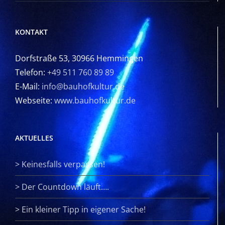
KONTAKT
Dorfstraße 53, 30966 Hemmingen
Telefon:
+49 511 760 89 89
E-Mail:
info@bauhofkultur.de
Webseite:
www.bauhofkultur.de
AKTUELLES
>
Keinesfalls verpassen!
>
Der Countdown läuft….
>
Ein kleiner Tipp in eigener Sache!