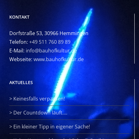
KONTAKT
Dorfstraße 53, 30966 Hemmingen
Telefon:
+49 511 760 89 89
E-Mail:
info@bauhofkultur.de
Webseite:
www.bauhofkultur.de
AKTUELLES
>
Keinesfalls verpassen!
>
Der Countdown läuft….
>
Ein kleiner Tipp in eigener Sache!