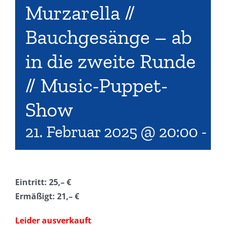
Murzarella //
Bauchgesänge – ab
in die zweite Runde
// Music-Puppet-
Show
21. Februar 2025 @ 20:00
-
22
Eintritt: 25,– €
Ermäßigt: 21,– €
Leider ausverkauft