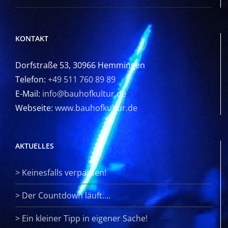
KONTAKT
Dorfstraße 53, 30966 Hemmingen
Telefon:
+49 511 760 89 89
E-Mail:
info@bauhofkultur.de
Webseite:
www.bauhofkultur.de
AKTUELLES
>
Keinesfalls verpassen!
>
Der Countdown läuft….
>
Ein kleiner Tipp in eigener Sache!